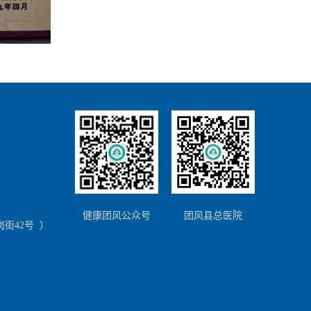
）
健康团风公众号
团风县总医院
街42号 ）