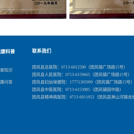
健康科普
联系我们
团风县总医院：
0713-6012590
（团风镇广场路15号）
科普知识
团风县人民医院：
0713-6159665
（团风镇广场路15号）
问答
健康
团风县妇幼保健院：
17771305999
（团风镇广场路15号
团风县中医医院：
0713-6153985
（团风镇园中路）
团风县精神病医院：
0713-6011052
（团风县淋山河镇龙岗