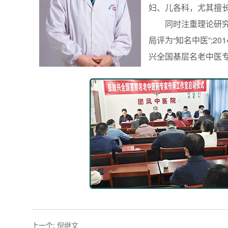
妇、儿各科，尤其擅
同时注重理论研究，
局评为“知名中医”;2
兴全国基层名老中医专
上一个
:
倪继文