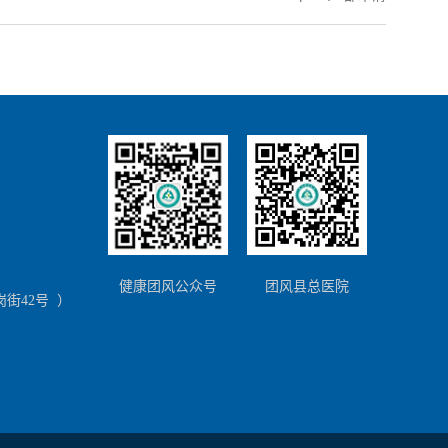
）
健康团风公众号
团风县总医院
街42号 ）